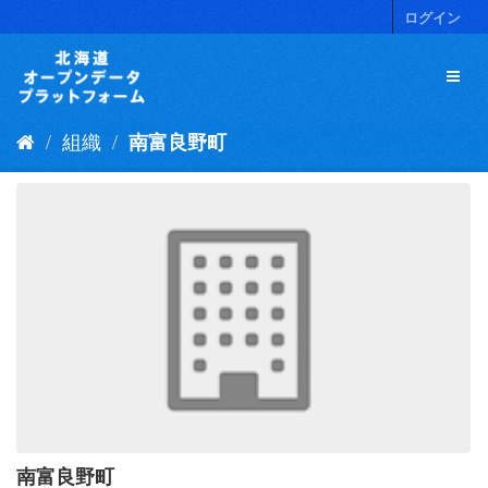
ス
ログイン
キ
ッ
プ
し
て
組織
南富良野町
内
容
へ
南富良野町