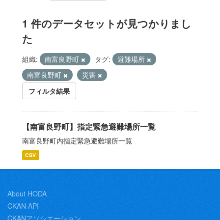
1 件のデータセットが見つかりまし
た
組織:
南富良野町
タグ:
避難場所
南富良野町
災害
フィルタ結果
【南富良野町】指定緊急避難場所一覧
南富良野町内指定緊急避難場所一覧
CSV
About HODA
CKAN API
CKANアソシエーション