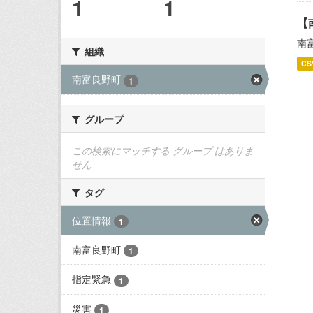
1
1
【
南
組織
CS
南富良野町
1
グループ
この検索にマッチする グループ はありま
せん
タグ
位置情報
1
南富良野町
1
指定緊急
1
災害
1