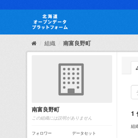
ス
キ
ッ
プ
し
て
内
組織
南富良野町
容
へ
南富良野町
1
この組織には説明がありません
組織
フォロワー
データセット