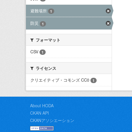
避難場所
1
防災
1
フォーマット
CSV
1
ライセンス
クリエイティブ・コモンズ CC0
1
About HODA
CKAN API
CKANアソシエーション