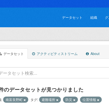
データセット
組織
グ
データセット
アクティビティストリーム
About
 件のデータセットが見つかりました
:
南富良野町
タグ:
避難場所
防災
位置情報