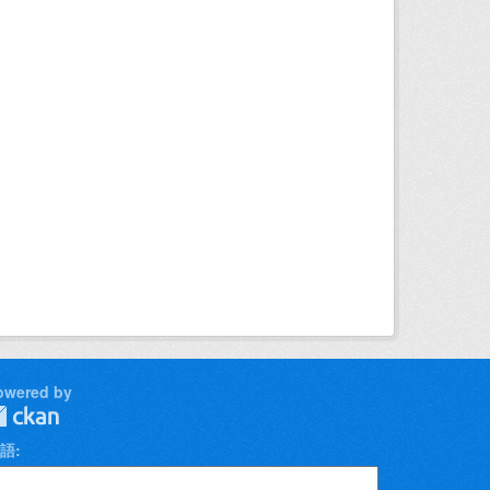
owered by
語