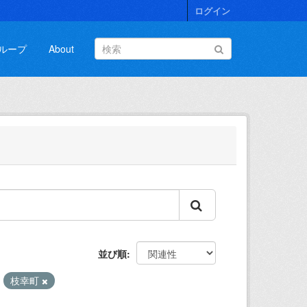
ログイン
ループ
About
並び順
:
枝幸町