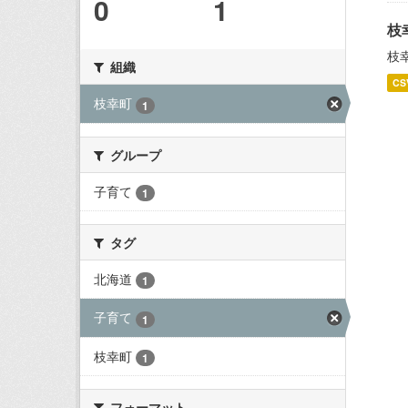
0
1
枝
枝
組織
CS
枝幸町
1
グループ
子育て
1
タグ
北海道
1
子育て
1
枝幸町
1
フォーマット