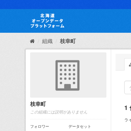
ス
キ
ッ
プ
し
て
内
組織
枝幸町
容
へ
枝幸町
1
この組織には説明がありません
ラ
フォロワー
データセット