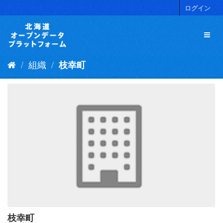
ス
ログイン
キ
ッ
プ
し
て
組織
枝幸町
内
容
へ
枝幸町