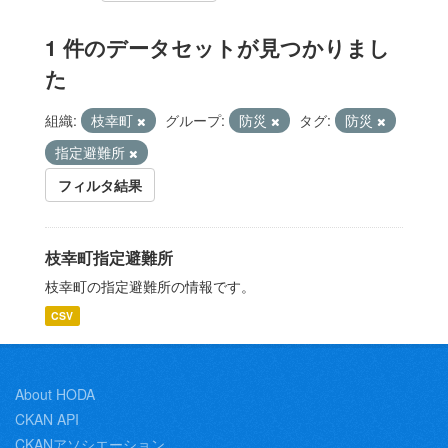
1 件のデータセットが見つかりまし
た
組織:
枝幸町
グループ:
防災
タグ:
防災
指定避難所
フィルタ結果
枝幸町指定避難所
枝幸町の指定避難所の情報です。
CSV
About HODA
CKAN API
CKANアソシエーション