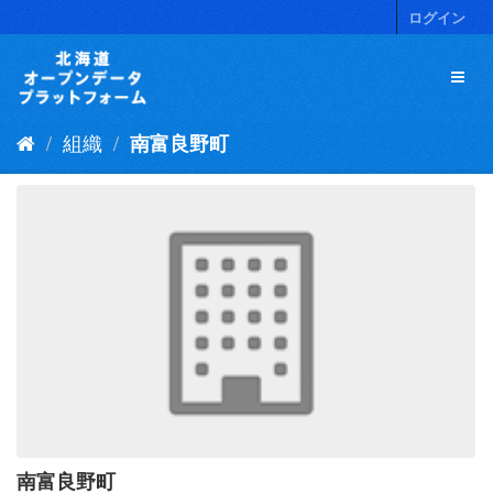
ス
ログイン
キ
ッ
プ
し
て
組織
南富良野町
内
容
へ
南富良野町