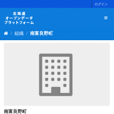
ス
ログイン
キ
ッ
プ
し
て
組織
南富良野町
内
容
へ
南富良野町