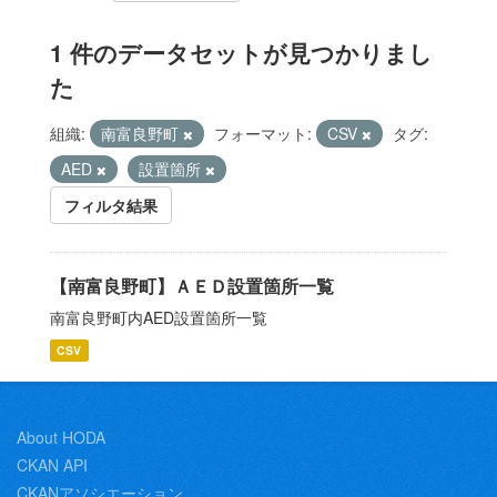
1 件のデータセットが見つかりまし
た
組織:
南富良野町
フォーマット:
CSV
タグ:
AED
設置箇所
フィルタ結果
【南富良野町】ＡＥＤ設置箇所一覧
南富良野町内AED設置箇所一覧
CSV
About HODA
CKAN API
CKANアソシエーション