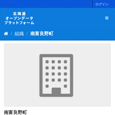
ス
ログイン
キ
ッ
プ
し
て
組織
南富良野町
内
容
へ
南富良野町