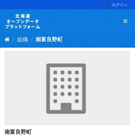
ス
ログイン
キ
ッ
プ
し
て
組織
南富良野町
内
容
へ
南富良野町