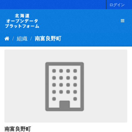
ス
ログイン
キ
ッ
プ
し
て
組織
南富良野町
内
容
へ
南富良野町