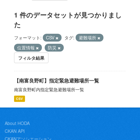
1 件のデータセットが見つかりまし
た
フォーマット:
CSV
タグ:
避難場所
位置情報
防災
フィルタ結果
【南富良野町】指定緊急避難場所一覧
南富良野町内指定緊急避難場所一覧
CSV
About HODA
CKAN API
CKANアソシエーション