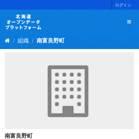
ス
ログイン
キ
ッ
プ
し
て
組織
南富良野町
内
容
へ
南富良野町