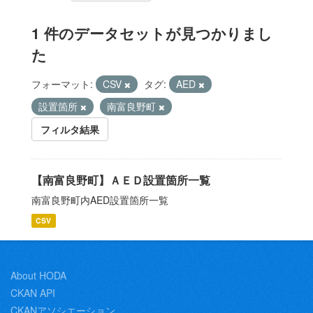
1 件のデータセットが見つかりまし
た
フォーマット:
CSV
タグ:
AED
設置箇所
南富良野町
フィルタ結果
【南富良野町】ＡＥＤ設置箇所一覧
南富良野町内AED設置箇所一覧
CSV
About HODA
CKAN API
CKANアソシエーション