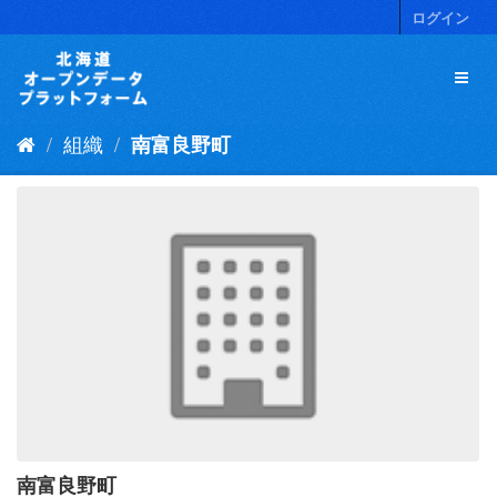
ス
ログイン
キ
ッ
プ
し
て
組織
南富良野町
内
容
へ
南富良野町