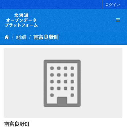
ス
ログイン
キ
ッ
プ
し
て
組織
南富良野町
内
容
へ
南富良野町