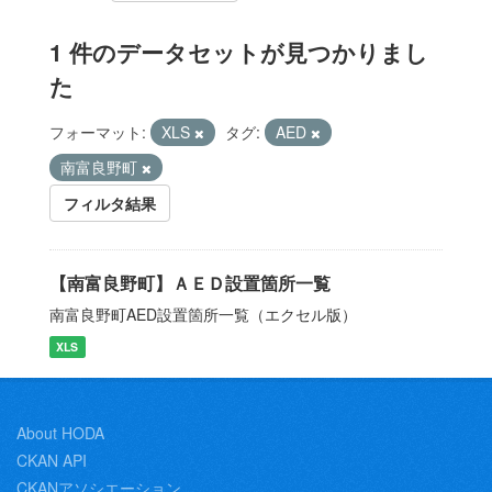
1 件のデータセットが見つかりまし
た
フォーマット:
XLS
タグ:
AED
南富良野町
フィルタ結果
【南富良野町】ＡＥＤ設置箇所一覧
南富良野町AED設置箇所一覧（エクセル版）
XLS
About HODA
CKAN API
CKANアソシエーション