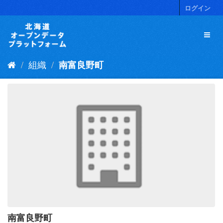
ス
ログイン
キ
ッ
プ
し
て
組織
南富良野町
内
容
へ
南富良野町