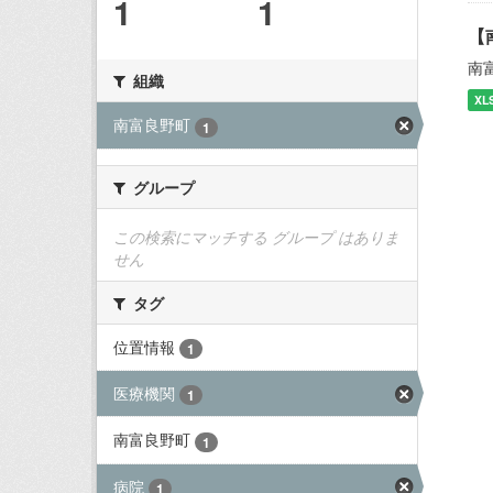
1
1
【
南
組織
XL
南富良野町
1
グループ
この検索にマッチする グループ はありま
せん
タグ
位置情報
1
医療機関
1
南富良野町
1
病院
1