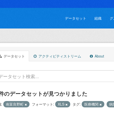
データセット
組織
グ
データセット
アクティビティストリーム
About
 件のデータセットが見つかりました
:
南富良野町
フォーマット:
XLS
タグ:
医療機関
病