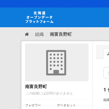
ス
キ
ッ
プ
し
て
内
組織
南富良野町
容
へ
南富良野町
1
この組織には説明がありません
組織
フォロワー
データセット