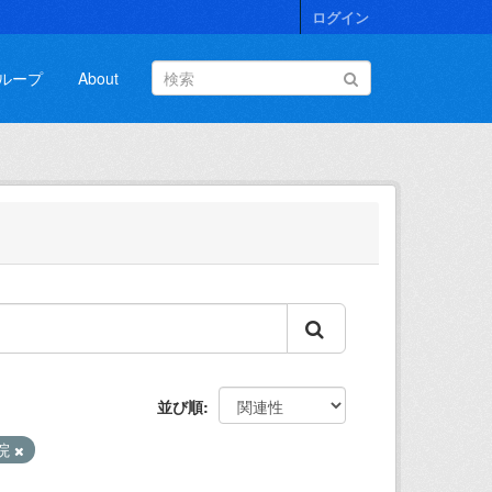
ログイン
ループ
About
並び順
院