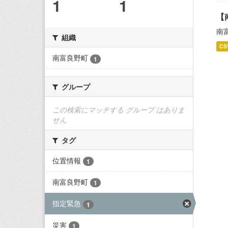
1
1
【
南
組織
CS
南富良野町
1
グループ
この検索にマッチする グループ はありま
せん
タグ
位置情報
1
南富良野町
1
指定緊急
1
災害
1