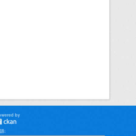
owered by
語