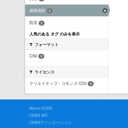
避難場所
1
防災
1
人気のある タグ のみを表示
フォーマット
CSV
1
ライセンス
クリエイティブ・コモンズ CC0
1
About HODA
CKAN API
CKANアソシエーション