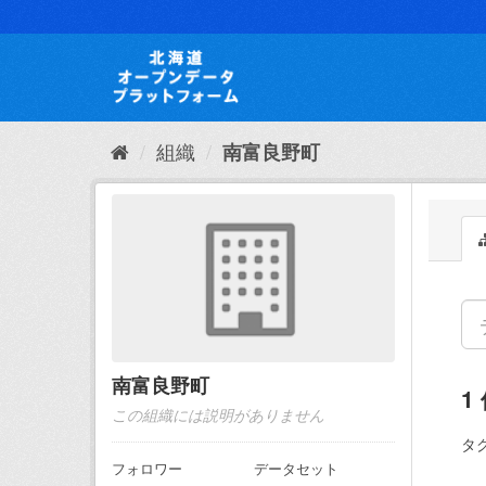
ス
キ
ッ
プ
し
て
内
組織
南富良野町
容
へ
南富良野町
1
この組織には説明がありません
タグ
フォロワー
データセット