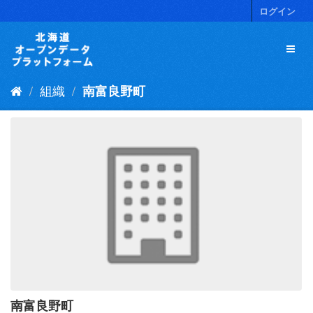
ス
ログイン
キ
ッ
プ
し
て
組織
南富良野町
内
容
へ
南富良野町