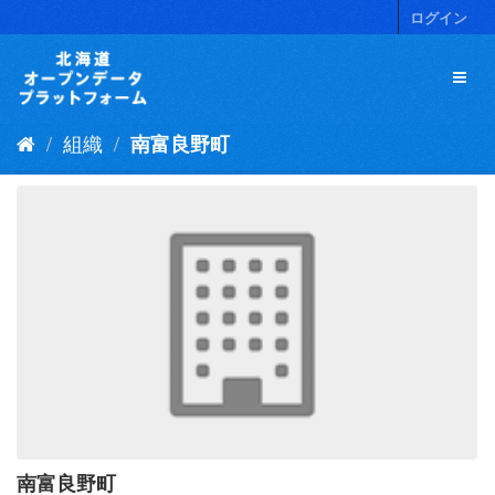
ス
ログイン
キ
ッ
プ
し
て
組織
南富良野町
内
容
へ
南富良野町