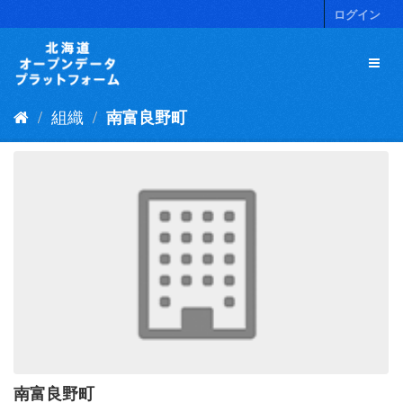
ス
ログイン
キ
ッ
プ
し
て
組織
南富良野町
内
容
へ
南富良野町