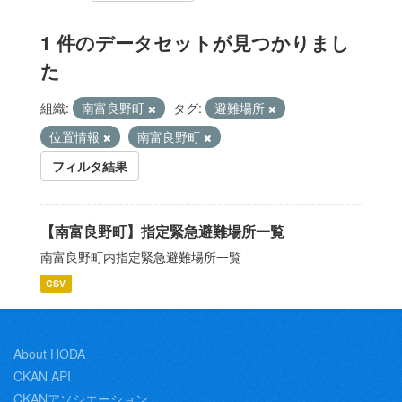
1 件のデータセットが見つかりまし
た
組織:
南富良野町
タグ:
避難場所
位置情報
南富良野町
フィルタ結果
【南富良野町】指定緊急避難場所一覧
南富良野町内指定緊急避難場所一覧
CSV
About HODA
CKAN API
CKANアソシエーション