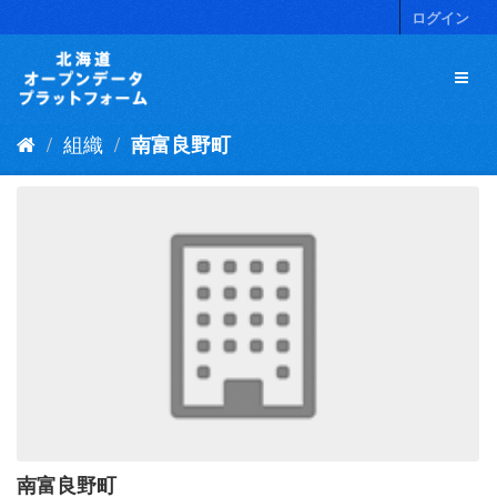
ス
ログイン
キ
ッ
プ
し
て
組織
南富良野町
内
容
へ
南富良野町