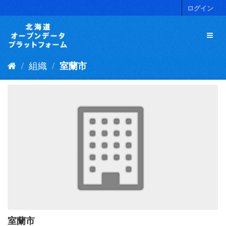
ス
ログイン
キ
ッ
プ
し
て
組織
室蘭市
内
容
へ
室蘭市