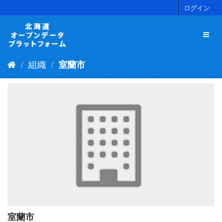
ス
ログイン
キ
ッ
プ
し
て
組織
室蘭市
内
容
へ
室蘭市