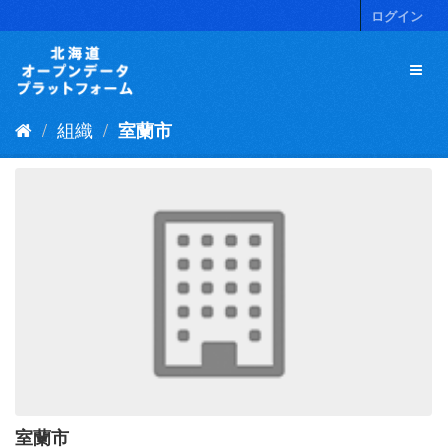
ス
ログイン
キ
ッ
プ
し
て
組織
室蘭市
内
容
へ
室蘭市