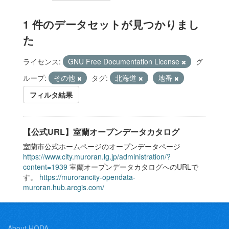
1 件のデータセットが見つかりまし
た
ライセンス:
GNU Free Documentation License
グ
ループ:
その他
タグ:
北海道
地番
フィルタ結果
【公式URL】室蘭オープンデータカタログ
室蘭市公式ホームページのオープンデータページ
https://www.city.muroran.lg.jp/administration/?
content=1939
室蘭オープンデータカタログへのURLで
す。
https://murorancity-opendata-
muroran.hub.arcgis.com/
About HODA