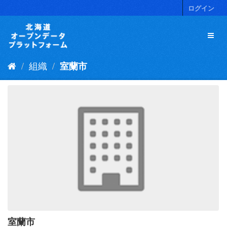
ス
ログイン
キ
ッ
プ
し
て
組織
室蘭市
内
容
へ
室蘭市