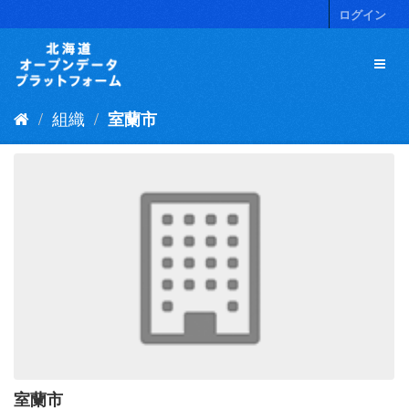
ス
ログイン
キ
ッ
プ
し
て
組織
室蘭市
内
容
へ
室蘭市