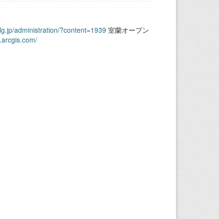
.lg.jp/administration/?content=1939
室蘭オープン
.arcgis.com/