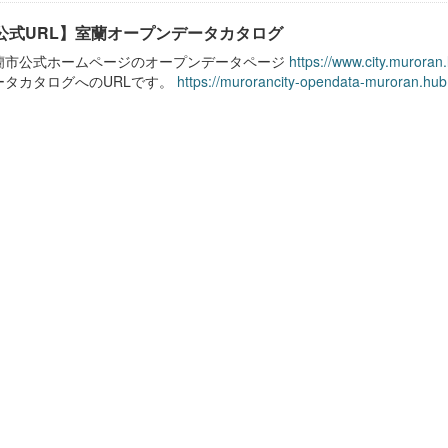
公式URL】室蘭オープンデータカタログ
蘭市公式ホームページのオープンデータページ
https://www.city.muroran
ータカタログへのURLです。
https://murorancity-opendata-muroran.hub