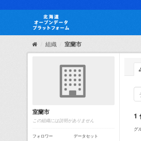
ス
キ
ッ
プ
し
て
内
組織
室蘭市
容
へ
室蘭市
1
この組織には説明がありません
グ
フォロワー
データセット