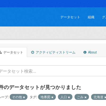
データセット
組織
グ
データセット
アクティビティストリーム
About
 件のデータセットが見つかりました
ループ:
その他
タグ:
地番図
人口
ごみ
北海道