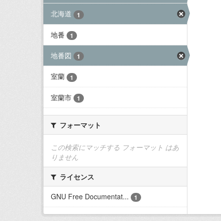
北海道
1
地番
1
地番図
1
室蘭
1
室蘭市
1
フォーマット
この検索にマッチする フォーマット はあ
りません
ライセンス
GNU Free Documentat...
1