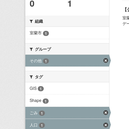
0
1
【
室
組織
デ
室蘭市
1
グループ
その他
1
タグ
GIS
1
Shape
1
ごみ
1
人口
1