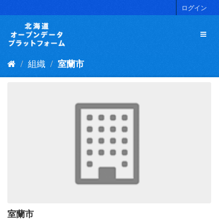
ス
ログイン
キ
ッ
プ
し
て
組織
室蘭市
内
容
へ
室蘭市