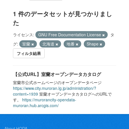
1 件のデータセットが見つかりまし
た
ライセンス:
GNU Free Documentation License
タ
グ:
室蘭
北海道
地番
Shape
フィルタ結果
【公式URL】室蘭オープンデータカタログ
室蘭市公式ホームページのオープンデータページ
https://www.city.muroran.lg.jp/administration/?
content=1939
室蘭オープンデータカタログへのURLで
す。
https://murorancity-opendata-
muroran.hub.arcgis.com/
About HODA