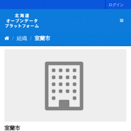
ス
ログイン
キ
ッ
プ
し
て
組織
室蘭市
内
容
へ
室蘭市