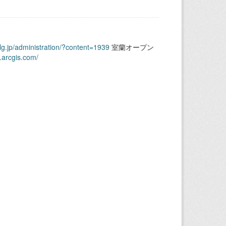
.lg.jp/administration/?content=1939
室蘭オープン
.arcgis.com/