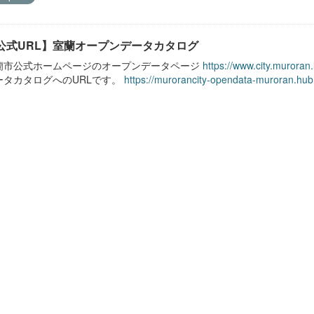
公式URL】室蘭オープンデータカタログ
蘭市公式ホームページのオープンデータページ
https://www.city.muroran
ータカタログへのURLです。
https://murorancity-opendata-muroran.hub