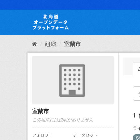
ス
キ
ッ
プ
し
て
内
組織
室蘭市
容
へ
室蘭市
1
この組織には説明がありません
ラ
フォロワー
データセット
S