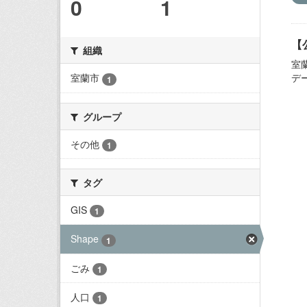
0
1
【
組織
室
デ
室蘭市
1
グループ
その他
1
タグ
GIS
1
Shape
1
ごみ
1
人口
1