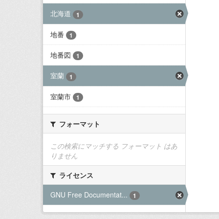
北海道
1
地番
1
地番図
1
室蘭
1
室蘭市
1
フォーマット
この検索にマッチする フォーマット はあ
りません
ライセンス
GNU Free Documentat...
1