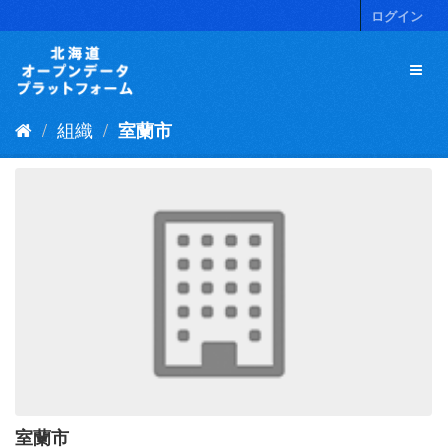
ス
ログイン
キ
ッ
プ
し
て
組織
室蘭市
内
容
へ
室蘭市