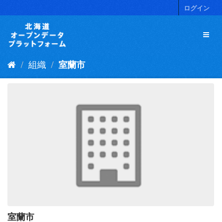
ス
ログイン
キ
ッ
プ
し
て
組織
室蘭市
内
容
へ
室蘭市