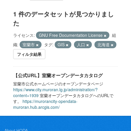
1 件のデータセットが見つかりまし
た
ライセンス:
GNU Free Documentation License
組
織:
室蘭市
タグ:
GIS
人口
北海道
フィルタ結果
【公式URL】室蘭オープンデータカタログ
室蘭市公式ホームページのオープンデータページ
https://www.city.muroran.lg.jp/administration/?
content=1939
室蘭オープンデータカタログへのURLで
す。
https://murorancity-opendata-
muroran.hub.arcgis.com/
About HODA