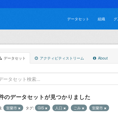
データセット
組織
グ
データセット
アクティビティストリーム
About
 件のデータセットが見つかりました
:
室蘭市
タグ:
GIS
人口
ごみ
室蘭市