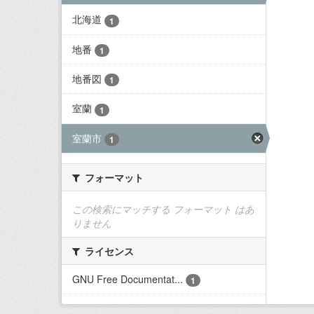
北海道
1
地番
1
地番図
1
室蘭
1
室蘭市
1
フォーマット
この検索にマッチする フォーマット はあ
りません
ライセンス
GNU Free Documentat...
1