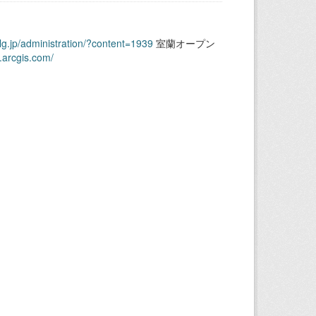
.lg.jp/administration/?content=1939
室蘭オープン
.arcgis.com/