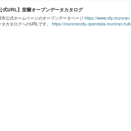
公式URL】室蘭オープンデータカタログ
蘭市公式ホームページのオープンデータページ
https://www.city.muroran
ータカタログへのURLです。
https://murorancity-opendata-muroran.hub