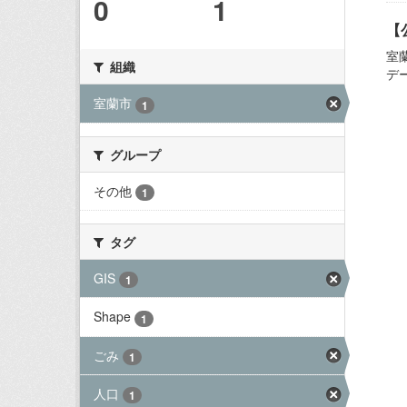
0
1
【
室
組織
デ
室蘭市
1
グループ
その他
1
タグ
GIS
1
Shape
1
ごみ
1
人口
1