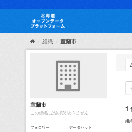
ス
キ
ッ
プ
し
て
内
組織
室蘭市
容
へ
室蘭市
1
この組織には説明がありません
組織
フォロワー
データセット