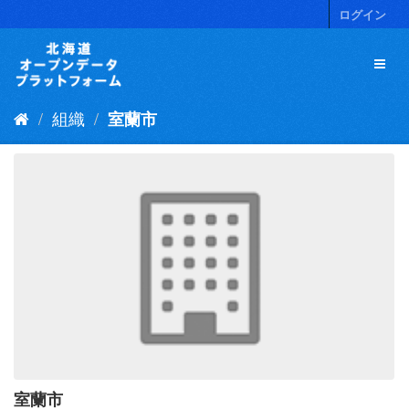
ス
ログイン
キ
ッ
プ
し
て
組織
室蘭市
内
容
へ
室蘭市