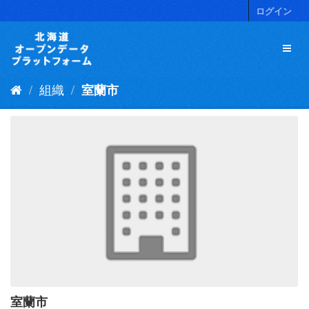
ス
ログイン
キ
ッ
プ
し
て
組織
室蘭市
内
容
へ
室蘭市