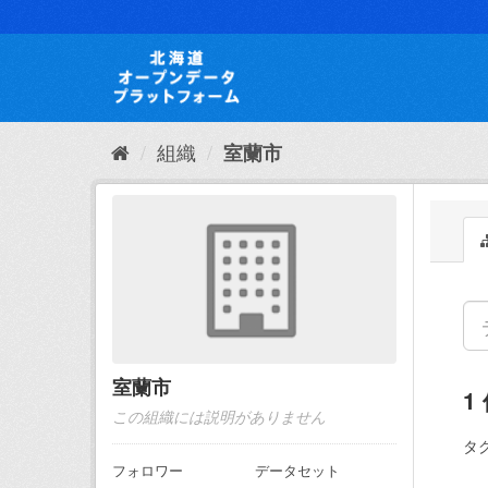
ス
キ
ッ
プ
し
て
内
組織
室蘭市
容
へ
室蘭市
1
この組織には説明がありません
タグ
フォロワー
データセット