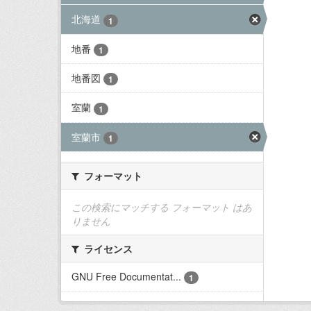
北海道
1
地番
1
地番図
1
室蘭
1
室蘭市
1
フォーマット
この検索にマッチする フォーマット はあ
りません
ライセンス
GNU Free Documentat...
1