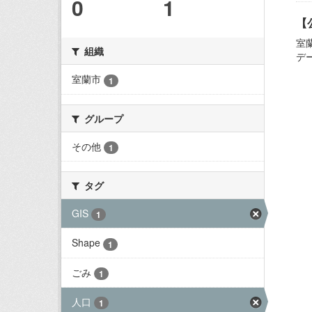
0
1
【
室
組織
デ
室蘭市
1
グループ
その他
1
タグ
GIS
1
Shape
1
ごみ
1
人口
1