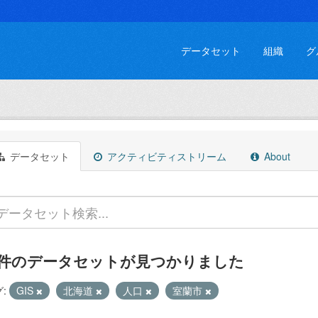
データセット
組織
グ
データセット
アクティビティストリーム
About
 件のデータセットが見つかりました
:
GIS
北海道
人口
室蘭市