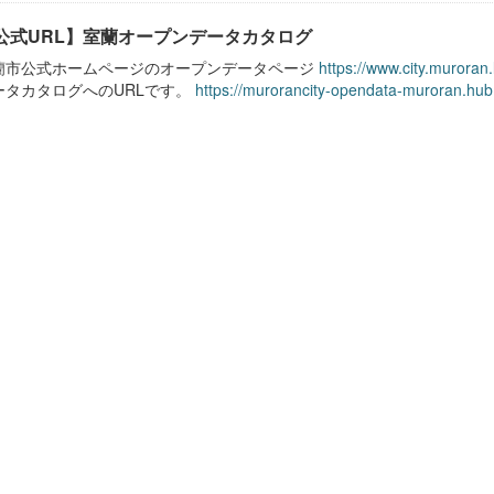
公式URL】室蘭オープンデータカタログ
蘭市公式ホームページのオープンデータページ
https://www.city.muroran
ータカタログへのURLです。
https://murorancity-opendata-muroran.hub