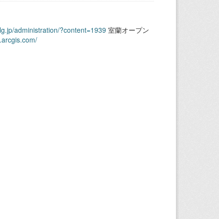
.lg.jp/administration/?content=1939
室蘭オープン
.arcgis.com/