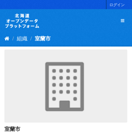
ス
ログイン
キ
ッ
プ
し
て
組織
室蘭市
内
容
へ
室蘭市