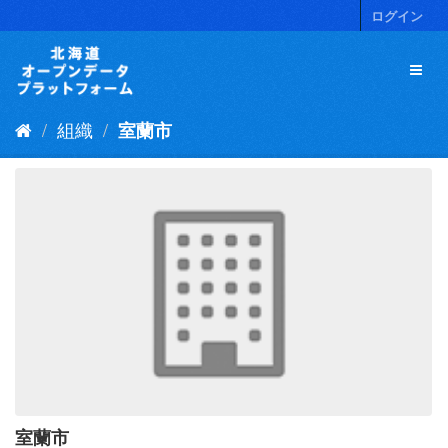
ス
ログイン
キ
ッ
プ
し
て
組織
室蘭市
内
容
へ
室蘭市