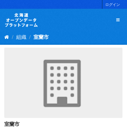
ス
ログイン
キ
ッ
プ
し
て
組織
室蘭市
内
容
へ
室蘭市