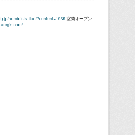
.lg.jp/administration/?content=1939
室蘭オープン
.arcgis.com/