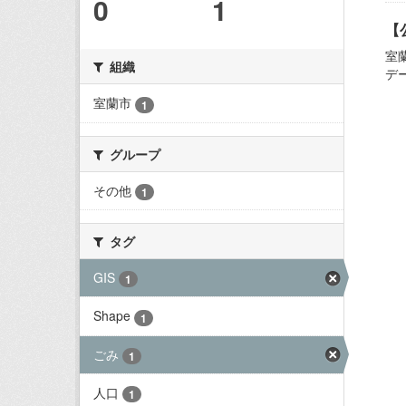
0
1
【
室
組織
デ
室蘭市
1
グループ
その他
1
タグ
GIS
1
Shape
1
ごみ
1
人口
1