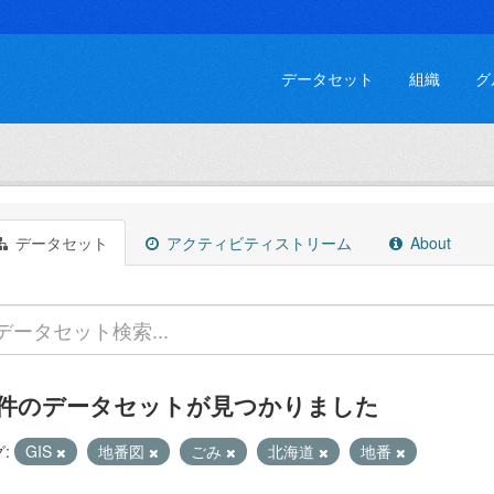
データセット
組織
グ
データセット
アクティビティストリーム
About
 件のデータセットが見つかりました
:
GIS
地番図
ごみ
北海道
地番