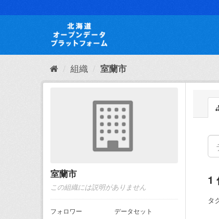
ス
キ
ッ
プ
し
て
内
組織
室蘭市
容
へ
室蘭市
1
この組織には説明がありません
タグ
フォロワー
データセット