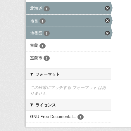
北海道
1
地番
1
地番図
1
室蘭
1
室蘭市
1
フォーマット
この検索にマッチする フォーマット はあ
りません
ライセンス
GNU Free Documentat...
1