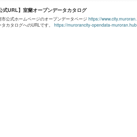
公式URL】室蘭オープンデータカタログ
蘭市公式ホームページのオープンデータページ
https://www.city.muroran
ータカタログへのURLです。
https://murorancity-opendata-muroran.hub