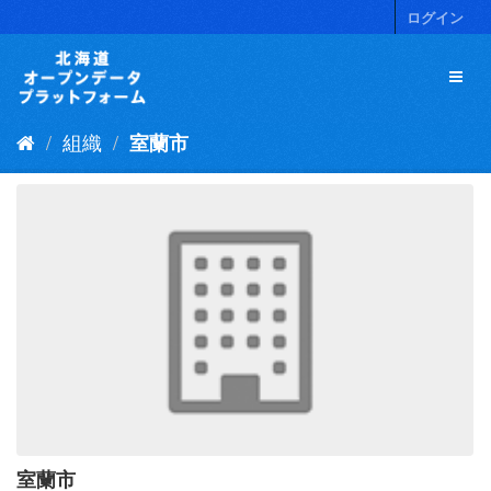
ス
ログイン
キ
ッ
プ
し
て
組織
室蘭市
内
容
へ
室蘭市