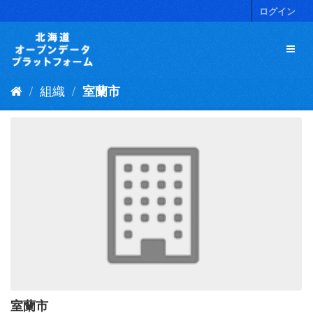
ス
ログイン
キ
ッ
プ
し
て
組織
室蘭市
内
容
へ
室蘭市