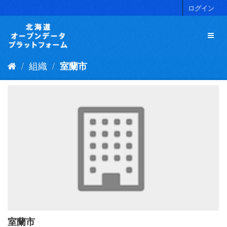
ス
ログイン
キ
ッ
プ
し
て
組織
室蘭市
内
容
へ
室蘭市