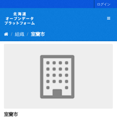
ス
ログイン
キ
ッ
プ
し
て
組織
室蘭市
内
容
へ
室蘭市