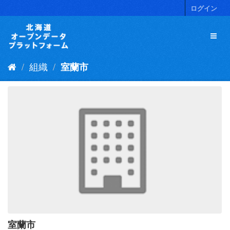
ス
ログイン
キ
ッ
プ
し
て
組織
室蘭市
内
容
へ
室蘭市