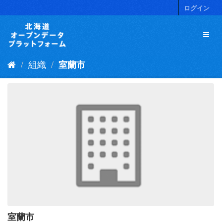
ス
ログイン
キ
ッ
プ
し
て
組織
室蘭市
内
容
へ
室蘭市