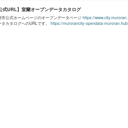
公式URL】室蘭オープンデータカタログ
蘭市公式ホームページのオープンデータページ
https://www.city.muroran
ータカタログへのURLです。
https://murorancity-opendata-muroran.hub