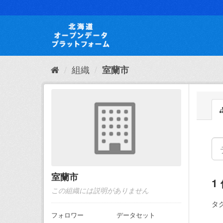
ス
キ
ッ
プ
し
て
内
組織
室蘭市
容
へ
室蘭市
1
この組織には説明がありません
タグ
フォロワー
データセット