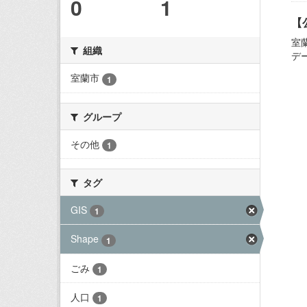
0
1
【
室
組織
デ
室蘭市
1
グループ
その他
1
タグ
GIS
1
Shape
1
ごみ
1
人口
1