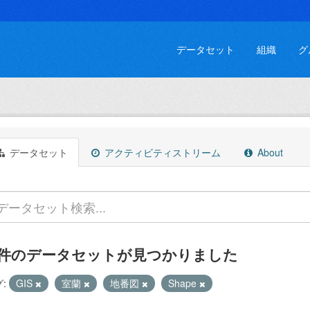
データセット
組織
グ
データセット
アクティビティストリーム
About
 件のデータセットが見つかりました
:
GIS
室蘭
地番図
Shape