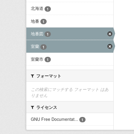
北海道
1
地番
1
地番図
1
室蘭
1
室蘭市
1
フォーマット
この検索にマッチする フォーマット はあ
りません
ライセンス
GNU Free Documentat...
1