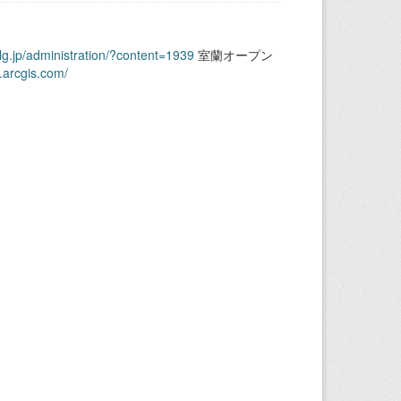
.lg.jp/administration/?content=1939
室蘭オープン
.arcgis.com/