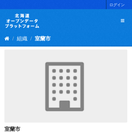
ス
ログイン
キ
ッ
プ
し
て
組織
室蘭市
内
容
へ
室蘭市