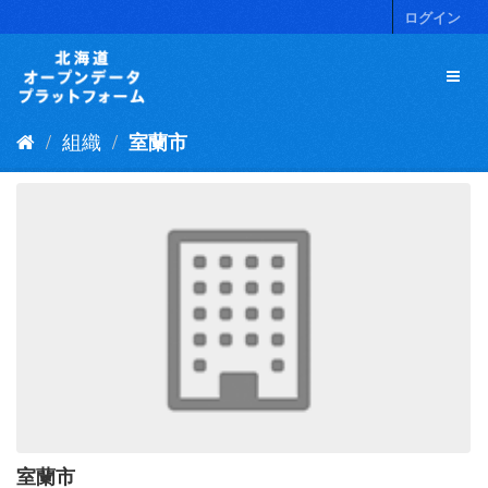
ス
ログイン
キ
ッ
プ
し
て
組織
室蘭市
内
容
へ
室蘭市