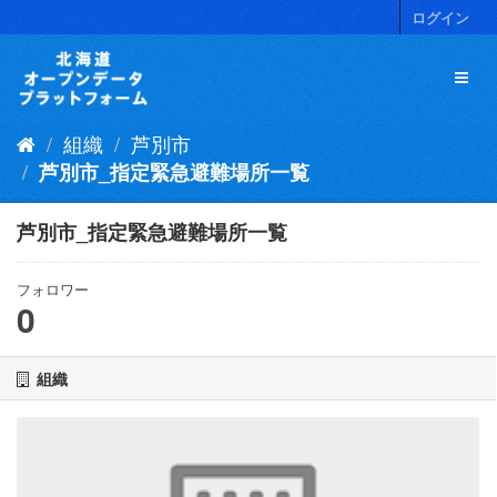
ス
ログイン
キ
ッ
プ
し
て
組織
芦別市
内
容
芦別市_指定緊急避難場所一覧
へ
芦別市_指定緊急避難場所一覧
フォロワー
0
組織