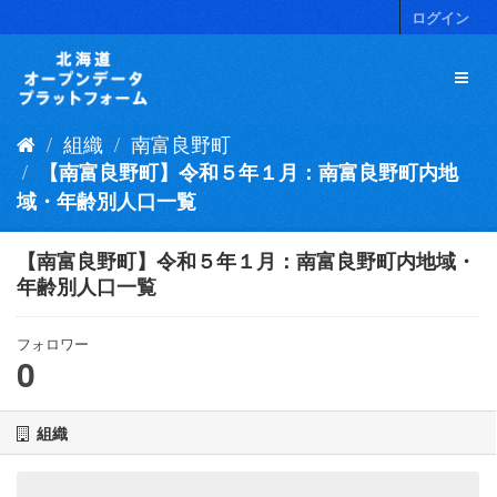
ス
ログイン
キ
ッ
プ
し
て
組織
南富良野町
内
容
【南富良野町】令和５年１月：南富良野町内地
へ
域・年齢別人口一覧
【南富良野町】令和５年１月：南富良野町内地域・
年齢別人口一覧
フォロワー
0
組織