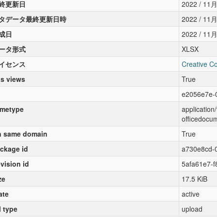
終更新日
2022 / 11月 
タデータ最終更新日時
2022 / 11月 
成日
2022 / 11月 
ータ形式
XLSX
イセンス
Creative 
s views
True
e2056e7e-
metype
applicatio
officedocu
 same domain
True
ckage id
a730e8cd-
vision id
5afa61e7-
ze
17.5 KiB
ate
active
l type
upload