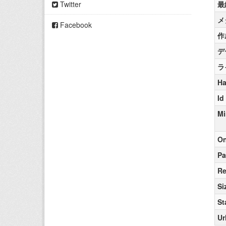
Twitter
最
メ
Facebook
作
デ
ラ
Ha
Id
Mi
On
Pa
Re
Si
St
Ur