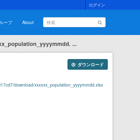
ログイン
ループ
About
xx_population_yyyymmdd. ...
ダウンロード
d17cd7/download/xxxxxx_population_yyyymmdd.xlsx