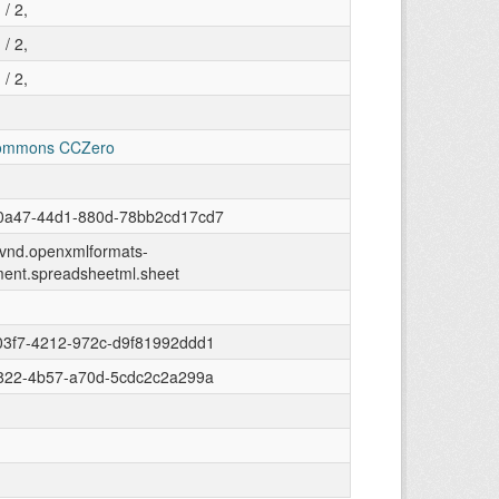
/ 2,
/ 2,
/ 2,
Commons CCZero
0a47-44d1-880d-78bb2cd17cd7
n/vnd.openxmlformats-
ment.spreadsheetml.sheet
03f7-4212-972c-d9f81992ddd1
f822-4b57-a70d-5cdc2c2a299a