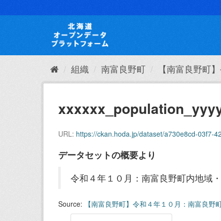
ス
キ
ッ
プ
し
て
内
組織
南富良野町
【南富良野町】
容
へ
xxxxxx_population_yyy
URL:
https://ckan.hoda.jp/dataset/a730e8cd-03f
データセットの概要より
令和４年１０月：南富良野町内地域
Source:
【南富良野町】令和４年１０月：南富良野