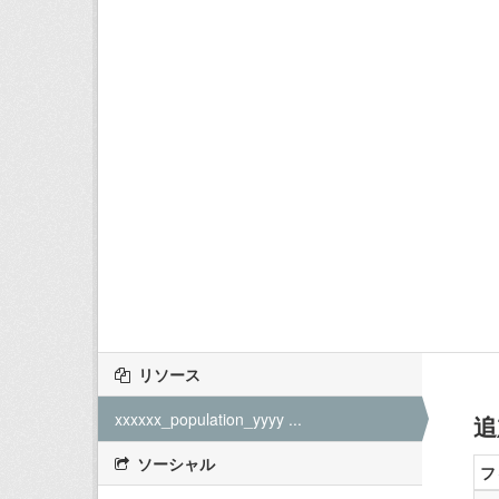
リソース
xxxxxx_population_yyyy ...
追
ソーシャル
フ