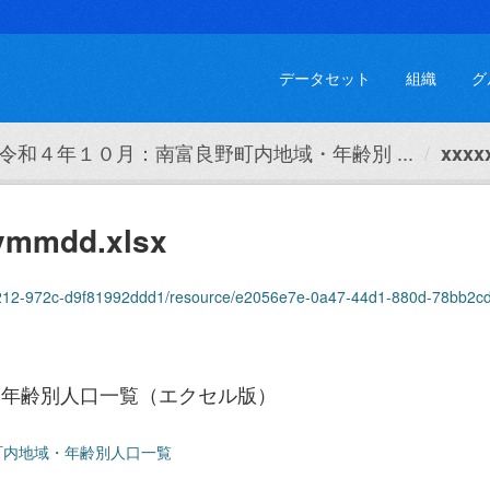
データセット
組織
グ
令和４年１０月：南富良野町内地域・年齢別 ...
xxxx
ymmdd.xlsx
7-4212-972c-d9f81992ddd1/resource/e2056e7e-0a47-44d1-880d-78bb2c
・年齢別人口一覧（エクセル版）
町内地域・年齢別人口一覧